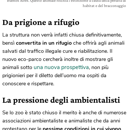
Buenos Aires. Questo animale rischia l’estinzione a causa della perdita di
habitat e del bracconaggio
Da prigione a rifugio
La struttura non verrà infatti chiusa definitivamente,
bensì
convertita in un rifugio
che offrirà agli animali
salvati dal traffico illegale cure e riabilitazione. Il
nuovo eco-parco cercherà inoltre di mostrare gli
una nuova prospettiva
animali sotto
, non più
prigionieri per il diletto dell’uomo ma ospiti da
conoscere e rispettare.
La pressione degli ambientalisti
Se lo zoo è stato chiuso il merito è anche di numerose
associazioni ambientaliste e animaliste che da anni
protestano per le
pessime condizioni in cui vivono