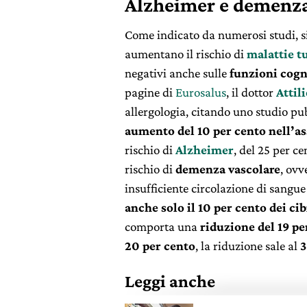
Alzheimer e demenz
Come indicato da numerosi studi, si
aumentano il rischio di
malattie t
negativi anche sulle
funzioni cogn
pagine di
Eurosalus
, il dottor
Attil
allergologia, citando uno studio pu
aumento del 10 per cento nell’a
rischio di
Alzheimer
, del 25 per ce
rischio di
demenza vascolare
, ovv
insufficiente circolazione di sangue 
anche solo il 10 per cento dei ci
comporta una
riduzione del 19 pe
20 per cento
, la riduzione sale al
3
Leggi anche