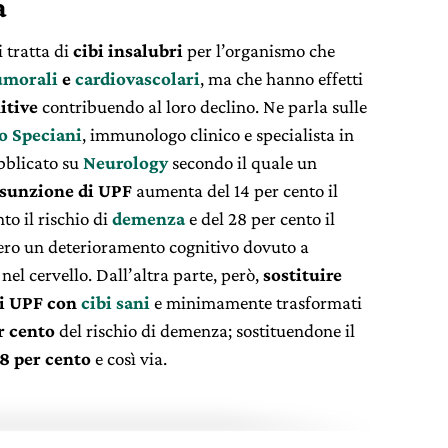
a
 tratta di
cibi insalubri
per l
’
organismo che
umorali
e
cardiovascolari
, ma che hanno effetti
itive
contribuendo al loro declino. Ne parla sulle
io Speciani
, immunologo clinico e specialista in
bblicato su
Neurology
secondo il quale un
ssunzione di UPF
aumenta del 14 per cento il
nto il rischio di
demenza
e del 28 per cento il
ero un deterioramento cognitivo dovuto a
nel cervello.
Dall
’
altra parte, però,
sostituire
bi
UPF
con
cibi sani
e minimamente trasformati
r cento
del rischio di demenza; sostituendone il
8 per cento
e così via.