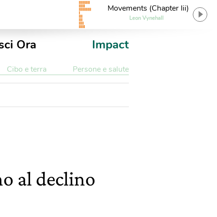
Movements (Chapter Iii)
Leon Vynehall
sci Ora
Impact
Cibo e terra
Persone e salute
no al declino