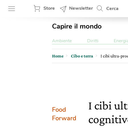
Store
Newsletter
Cerca
Capire il mondo
Ambiente
Diritti
Energi
Home
Cibo e terra
I cibi ultra-pr
I cibi u
Food
cognitiv
Forward