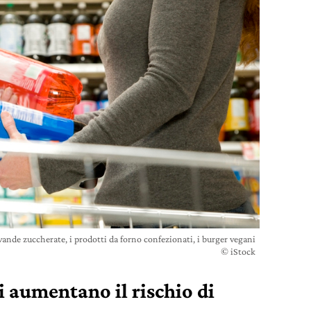
vande zuccherate, i prodotti da forno confezionati, i burger vegani
© iStock
ti aumentano il rischio di