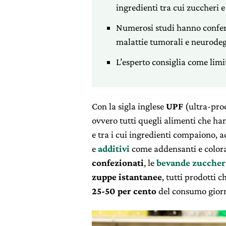
ingredienti tra cui zuccheri e
Numerosi studi hanno conferm
malattie tumorali e neurodeg
L’esperto consiglia come limi
Con la sigla inglese
UPF
(ultra-proc
ovvero tutti quegli alimenti che h
e tra i cui ingredienti compaiono, 
e
additivi
come addensanti e colora
confezionati
, le
bevande zuccher
zuppe istantanee
, tutti prodotti 
25-50 per cento
del consumo giorna