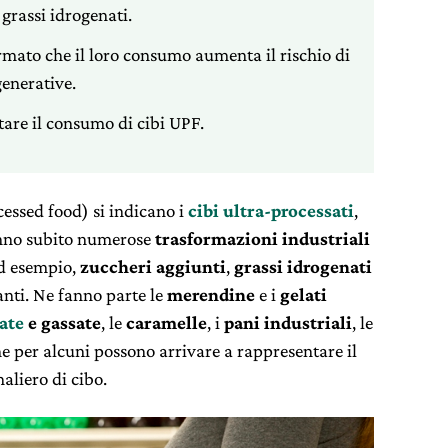
 grassi idrogenati.
ato che il loro consumo aumenta il rischio di
enerative.
tare il consumo di cibi UPF.
essed food) si indicano i
cibi ultra-processati
,
anno subito numerose
trasformazioni industriali
ad esempio,
zuccheri aggiunti
,
grassi idrogenati
nti. Ne fanno parte le
merendine
e i
gelati
ate
e gassate
, le
caramelle
, i
pani industriali
, le
che per alcuni possono arrivare a rappresentare il
liero di cibo.