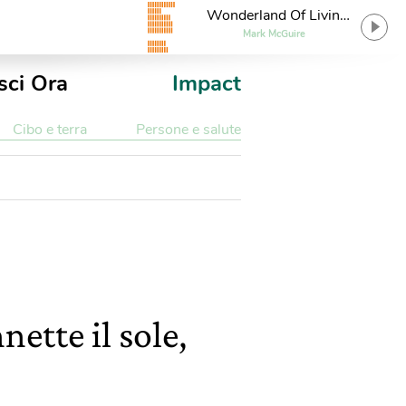
Wonderland Of Living
Things
Mark McGuire
sci Ora
Impact
Cibo e terra
Persone e salute
nette il sole,