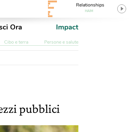
Relationships
HAIM
sci Ora
Impact
Cibo e terra
Persone e salute
mezzi pubblici