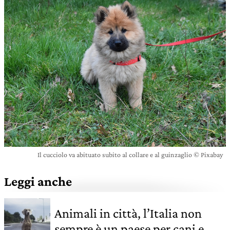
Il cucciolo va abituato subito al collare e al guinzaglio © Pixabay
Leggi anche
Animali in città, l’Italia non
sempre è un paese per cani e