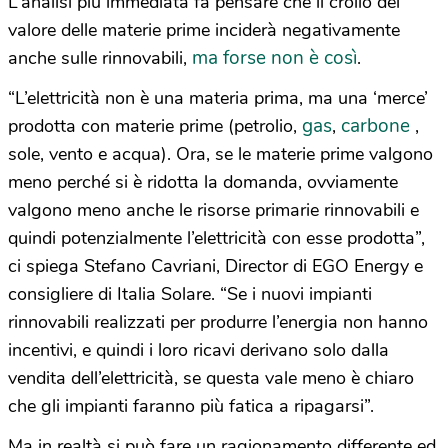
L’analisi più immediata fa pensare che il crollo del
valore delle materie prime inciderà negativamente
ma forse non è così
anche sulle rinnovabili,
.
“L’elettricità non è una materia prima, ma una ‘merce’
gas
carbone
prodotta con materie prime (petrolio,
,
,
sole, vento e acqua). Ora, se le materie prime valgono
meno perché si è ridotta la domanda, ovviamente
valgono meno anche le risorse primarie rinnovabili e
quindi potenzialmente l’elettricità con esse prodotta”,
ci spiega Stefano Cavriani, Director di EGO Energy e
consigliere di Italia Solare. “Se i nuovi impianti
rinnovabili realizzati per produrre l’energia non hanno
incentivi, e quindi i loro ricavi derivano solo dalla
vendita dell’elettricità, se questa vale meno è chiaro
che gli impianti faranno più fatica a ripagarsi”.
Ma in realtà si può fare un ragionamento differente ed