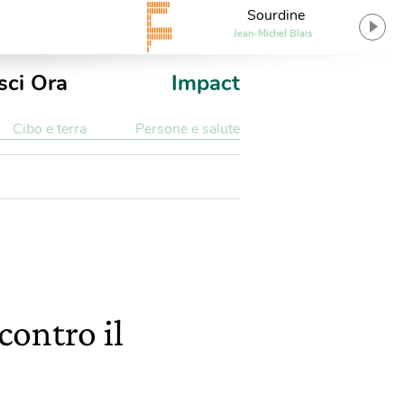
Sourdine
Jean-Michel Blais
sci Ora
Impact
Cibo e terra
Persone e salute
contro il