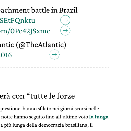
achment battle in Brazil
/nSEtFQnktu
.com/0Pc42JSxmc
antic (@TheAtlantic)
2016
erà con “tutte le forze
 questione, hanno sfilato nei giorni scorsi nelle
sa notte hanno seguito fino all’ultimo voto
la lunga
a più lunga della democrazia brasiliana, il