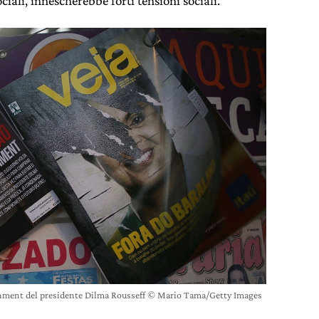
iali, innescherebbe forti tensioni sociali.
achment del presidente Dilma Rousseff © Mario Tama/Getty Images