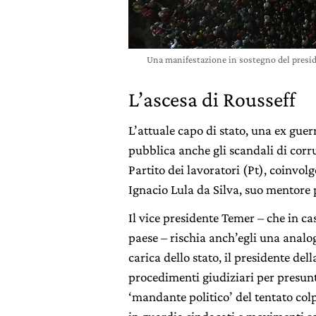
Una manifestazione in sostegno del presi
L’ascesa di Rousseff
L’attuale capo di stato, una ex guer
pubblica anche gli scandali di corr
Partito dei lavoratori (Pt), coinvo
Ignacio Lula da Silva, suo mentore p
Il vice presidente Temer – che in 
paese – rischia anch’egli una analo
carica dello stato, il presidente d
procedimenti giudiziari per presunt
‘mandante politico’ del tentato co