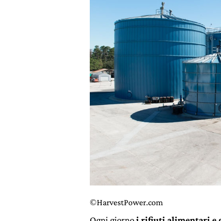
©
HarvestPower.com
Ogni giorno
i rifiuti alimentari e