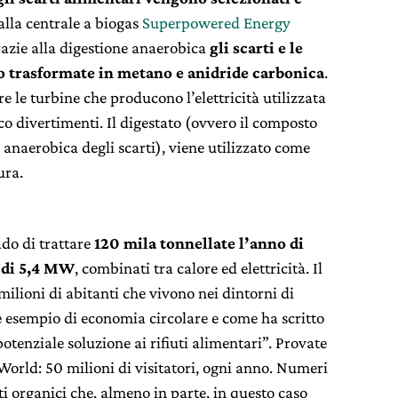
 alla centrale a biogas
Superpowered Energy
razie alla digestione anaerobica
gli scarti e le
o trasformate in metano e anidride carbonica
.
are le turbine che producono l’elettricità utilizzata
co divertimenti. Il digestato (ovvero il composto
 anaerobica degli scarti), viene utilizzato come
ura.
ado di trattare
120 mila tonnellate l’anno di
a di 5,4 MW
, combinati tra calore ed elettricità. Il
2 milioni di abitanti che vivono nei dintorni di
e esempio di economia circolare e come ha scritto
enziale soluzione ai rifiuti alimentari”. Provate
World: 50 milioni di visitatori, ogni anno. Numeri
ti organici che, almeno in parte, in questo caso