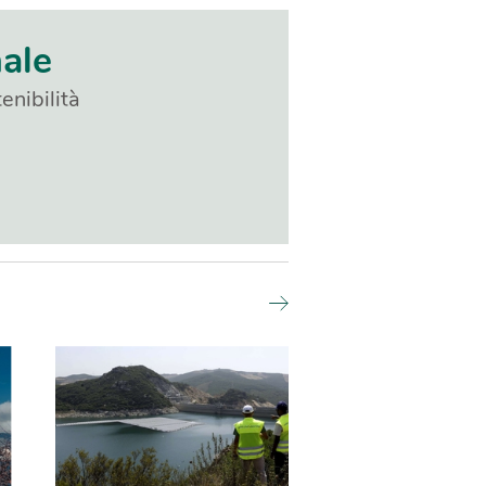
nale
enibilità