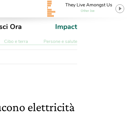
They Live Amongst Us
Other Joe
sci Ora
Impact
Cibo e terra
Persone e salute
cono elettricità