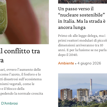
Un passo verso il
“nucleare sostenibile”
in Italia. Ma la strada è
ancora lunga
Primo ok alle legge delega, ma i
primi reattori modulari di piccol
dimensioni arriveranno tra 10
l conflitto tra
anni. E per la fusione se ne parla
dopo il 2040.
ra
Ambiente
4 giugno 2026
ari, ovvero l’aumento delle
come l’azoto, il fosforo e lo
tti disastrosi sull’ecosistema
anismi vegetali, come le
e il blocco della
impedendo la normale crescita
ia D’Ambrosi