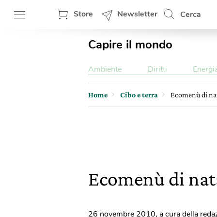
Store
Newsletter
Cerca
Capire il mondo
Ambiente
Diritti
Energi
Home
Cibo e terra
Ecomenù di na
Ecomenù di nat
26 novembre 2010
,
a cura della reda