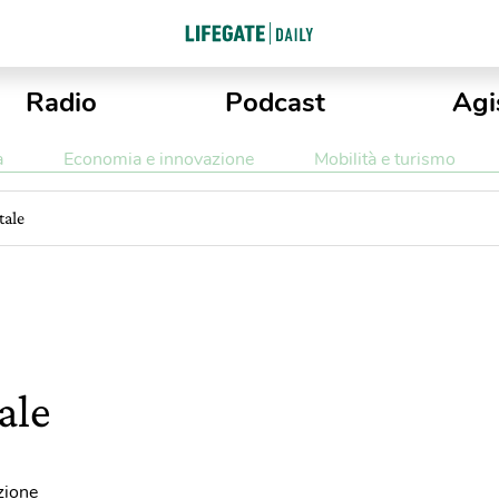
Radio
Podcast
Agi
a
Economia e innovazione
Mobilità e turismo
tale
ale
zione