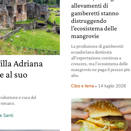
allevamenti di
gamberetti stanno
distruggendo
l’ecosistema delle
mangrovie
La produzione di gamberetti
ecuadoriana destinata
all’esportazione continua a
illa Adriana
crescere, ma l’ecosistema delle
mangrovie ne paga il prezzo più
e al suo
alto.
Cibo e terra
14 luglio 2026
produzione e cura del
e romano.
e Santi