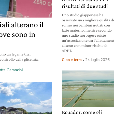
risultati di due studi
Uno studio giapponese ha
osservato una migliore qualità d
iali alterano il
sonno nei bambini nutriti con
latte materno, mentre secondo
ove sono in
uno studio norvegese esiste
un’associazione tra l’allattamen
al seno e un minor rischio di
ADHD.
ono un legame tra i
l controllo della glicemia.
Cibo e terra
24 luglio 2026
otta Garancini
Ecuador, come gli