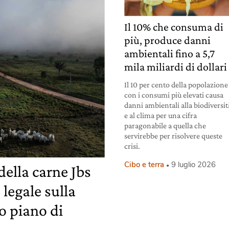
Il 10% che consuma di
più, produce danni
ambientali fino a 5,7
mila miliardi di dollari
Il 10 per cento della popolazione
con i consumi più elevati causa
danni ambientali alla biodiversit
e al clima per una cifra
paragonabile a quella che
servirebbe per risolvere queste
crisi.
Cibo e terra
9 luglio 2026
ella carne Jbs
 legale sulla
uo piano di