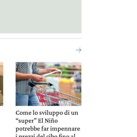
Come lo sviluppo di un
“super” El Niño
potrebbe far impennare
i prezzi del cibo fino al