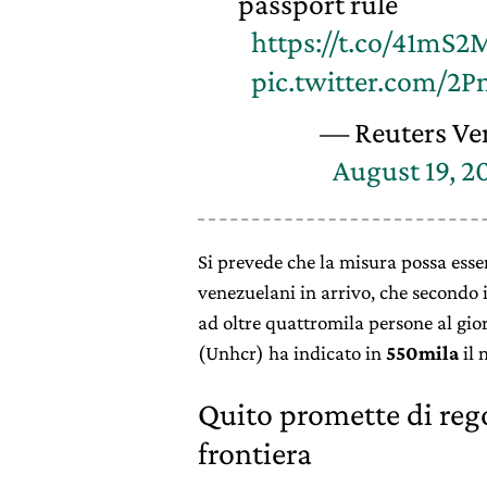
passport rule
https://t.co/41mS2
pic.twitter.com/
— Reuters Ve
August 19, 2
Si prevede che la misura possa esser
venezuelani in arrivo, che secondo i
ad oltre quattromila persone al gio
(Unhcr) ha indicato in
550mila
il 
Quito promette di rego
frontiera