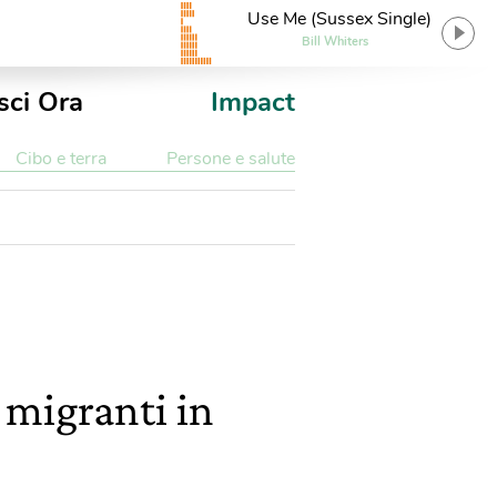
Use Me (Sussex Single)
Bill Whiters
sci Ora
Impact
Cibo e terra
Persone e salute
 migranti in