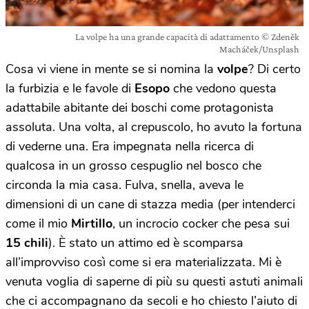
La volpe ha una grande capacità di adattamento © Zdeněk
Macháček/Unsplash
Cosa vi viene in mente se si nomina la
volpe
? Di certo
la furbizia e le favole di
Esopo
che vedono questa
adattabile abitante dei boschi come protagonista
assoluta. Una volta, al crepuscolo, ho avuto la fortuna
di vederne una. Era impegnata nella ricerca di
qualcosa in un grosso cespuglio nel bosco che
circonda la mia casa. Fulva, snella, aveva le
dimensioni di un cane di stazza media (per intenderci
come il mio
Mirtillo
, un incrocio cocker che pesa sui
15 chili
). È stato un attimo ed è scomparsa
all’improvviso così come si era materializzata. Mi è
venuta voglia di saperne di più su questi astuti animali
che ci accompagnano da secoli e ho chiesto l’aiuto di