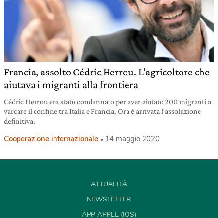
Francia, assolto Cédric Herrou. L’agricoltore che
aiutava i migranti alla frontiera
Cédric Herrou era stato condannato per aver aiutato 200 migranti a
varcare il confine tra Italia e Francia. Ora è arrivata l’assoluzione
definitiva.
Cooperazione internazionale
14 maggio 2020
ATTUALITÀ
NEWSLETTER
APP APPLE (IOS)