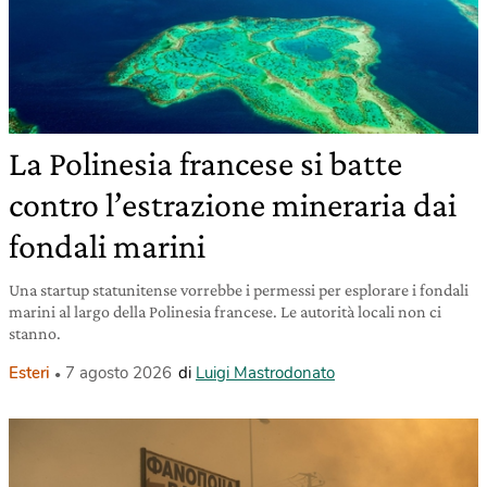
La Polinesia francese si batte
contro l’estrazione mineraria dai
fondali marini
Una startup statunitense vorrebbe i permessi per esplorare i fondali
marini al largo della Polinesia francese. Le autorità locali non ci
stanno.
Esteri
7 agosto 2026
di
Luigi Mastrodonato