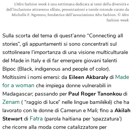
L’Afro fashion week è una settimana dedicata ai temi della diversità e
dell’inclusione attraverso sfilate, presentazioni e tavole rotonde curate da
Michelle F. Ngomno, fondatrice dell’associazione Afro fashion. © Afro
fashion week
Sulla scorta del tema di quest’anno “Connecting all
stories”, gli appuntamenti si sono concentrati sul
sottolineare l’importanza di una visione multiculturale
del Made in Italy e di far emergere giovani talenti
Bipoc (Black, indigenous and people of color).
Made
Moltissimi i nomi emersi: da
Eileen Akbaraly
di
for a woman
che impiega donne vulnerabili in
Madagascar; passando per
Paul Roger Tanonkou
di
Zenam
( “raggio di luce” nelle lingue bamiléké) che ha
lavorato con le donne di Camerun e Mali; fino a
Akilah
Fatra
Stewart
di
(parola haitiana per ‘spazzatura’)
che ricorre alla moda come catalizzatore per