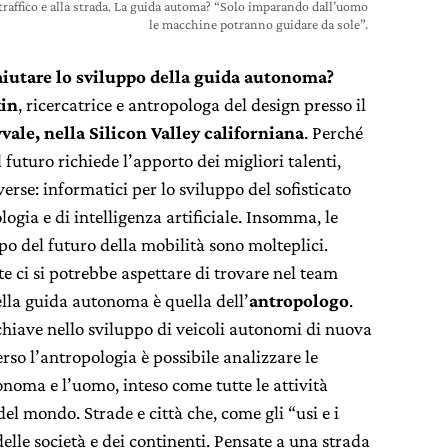
raffico e alla strada. La guida automa? “Solo imparando dall’uomo
le macchine potranno guidare da sole”.
aiutare lo sviluppo della guida autonoma?
kin
, ricercatrice e antropologa del design presso il
ale, nella Silicon Valley californiana
. Perché
futuro richiede l’apporto dei migliori talenti,
rse: informatici per lo sviluppo del sofisticato
logia e di intelligenza artificiale. Insomma, le
po del futuro della mobilità sono molteplici.
e ci si potrebbe aspettare di trovare nel team
lla guida autonoma è quella dell’
antropologo
.
chiave nello sviluppo di veicoli autonomi di nuova
rso l’antropologia è possibile analizzare le
onoma e l’uomo, inteso come tutte le attività
l mondo. Strade e città che, come gli “usi e i
lle società e dei continenti. Pensate a una strada