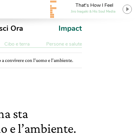
That's How I Feel
Jiro Inagaki & His Soul Media
sci Ora
Impact
Cibo e terra
Persone e salute
 a convivere con l’uomo e l’ambiente.
a sta
o e l’ambiente.