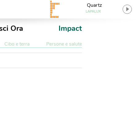
Quartz
LAPALUX
sci Ora
Impact
Cibo e terra
Persone e salute