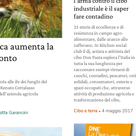
l’arma contro il cibo
industriale è il saper
fare contadino
25 storie di eccellenze e di
resistenza in campo agro-
alimentare, dalle arance allo
ca aumenta la
zafferano. In Kitchen social
club il dj, artista e attivista del
conto
cibo Don Pasta esplora l’Italia in
tutta la sua lunghezza per
raccontare esempi virtuosi di
cuochi, contadini, pescatori, ret
solidali, consumatori, osterie e
ola alle ife dei funghi del
spazi occupati che, attraverso
i Renato Cottalasso
attività di produzione agricola e
dell’azienda agricola
trasformazione del cibo,
Cibo e terra
4 maggio 2017
otta Garancini