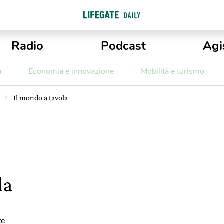
Radio
Podcast
Agi
a
Economia e innovazione
Mobilità e turismo
i
Il mondo a tavola
la
te