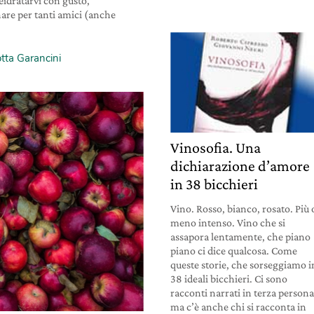
reidratarvi con gusto,
nare per tanti amici (anche
otta Garancini
Vinosofia. Una
dichiarazione d’amore
in 38 bicchieri
Vino. Rosso, bianco, rosato. Più 
meno intenso. Vino che si
assapora lentamente, che piano
piano ci dice qualcosa. Come
queste storie, che sorseggiamo i
38 ideali bicchieri. Ci sono
racconti narrati in terza persona
ma c’è anche chi si racconta in