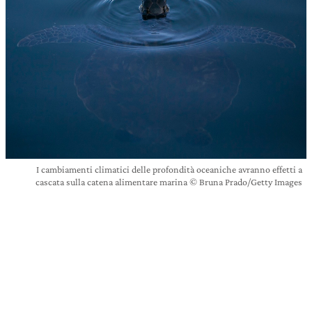
I cambiamenti climatici delle profondità oceaniche avranno effetti a
cascata sulla catena alimentare marina © Bruna Prado/Getty Images