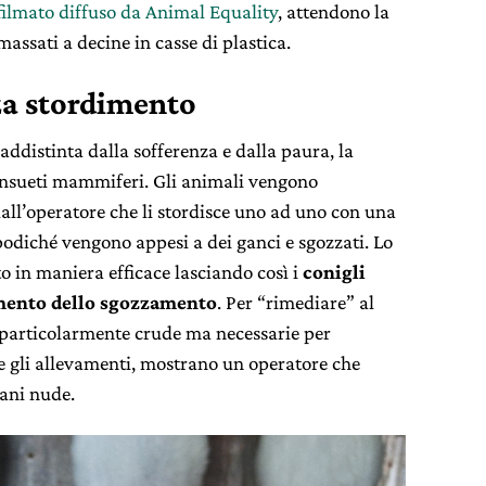
filmato diffuso da Animal Equality
, attendono la
massati a decine in casse di plastica.
za stordimento
raddistinta dalla sofferenza e dalla paura, la
ansueti mammiferi. Gli animali vengono
all’operatore che li stordisce uno ad uno con una
podiché vengono appesi a dei ganci e sgozzati. Lo
o in maniera efficace lasciando così i
conigli
mento dello sgozzamento
. Per “rimediare” al
particolarmente crude ma necessarie per
e gli allevamenti, mostrano un operatore che
mani nude.