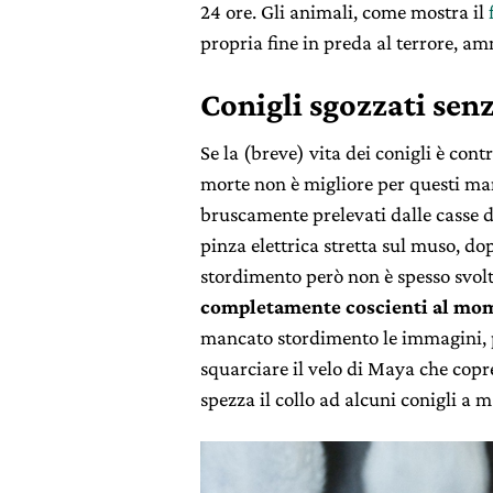
24 ore. Gli animali, come mostra il
propria fine in preda al terrore, am
Conigli sgozzati sen
Se la (breve) vita dei conigli è cont
morte non è migliore per questi m
bruscamente prelevati dalle casse d
pinza elettrica stretta sul muso, do
stordimento però non è spesso svolt
completamente coscienti al mo
mancato stordimento le immagini, 
squarciare il velo di Maya che copr
spezza il collo ad alcuni conigli a 