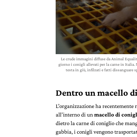
Le crude immagini diffuse da Animal Equalit
giorno i conigli allevati per la carne in Ital
testa in giù, infilzati e fatti dissanguar
Dentro un macello di
L’organizzazione ha recentemente re
all’interno di un
macello di conig
dietro la carne di coniglio che man
gabbia, i conigli vengono trasportat