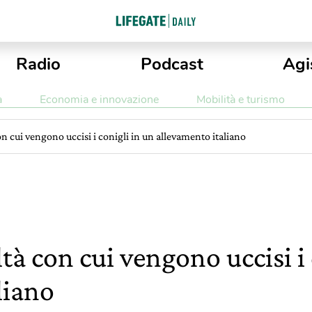
Radio
Podcast
Agi
a
Economia e innovazione
Mobilità e turismo
on cui vengono uccisi i conigli in un allevamento italiano
tà con cui vengono uccisi i 
liano