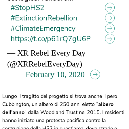
#StopHS2
#ExtinctionRebellion
#ClimateEmergency
https://t.co/p61rQ7gU6P
— XR Rebel Every Day
(@XRRebelEveryDay)
February 10, 2020
Lungo il tragitto del progetto si trova anche il pero
Cubbington, un albero di 250 anni eletto “
albero
dell’anno
” dalla Woodland Trust nel 2015. I residenti
hanno iniziato una protesta pacifica contro la
costruzione della HS2 in quest’area, dove strade e