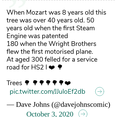
When Mozart was 8 years old this
tree was over 40 years old. 50
years old when the first Steam
Engine was patented
180 when the Wright Brothers
flew the first motorised plane.
At aged 300 felled for a service
road for HS2 I ❤️ 🌳
Trees 🌳 🌳🌳🌳🌳🌳❤️
pic.twitter.com/JJuIoEf2db
— Dave Johns (@davejohnscomic)
October 3, 2020