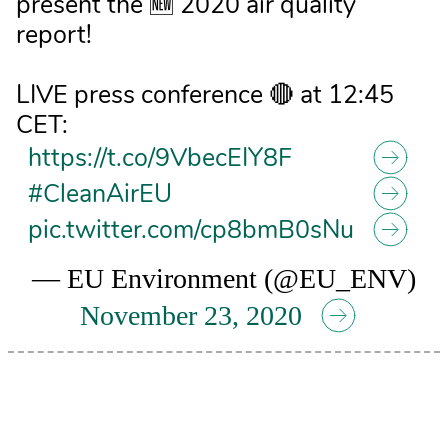
present the 🆕 2020 air quality
report!
LIVE press conference 🔴 at 12:45
CET:
https://t.co/9VbecEIY8F
#CleanAirEU
pic.twitter.com/cp8bmB0sNu
— EU Environment (@EU_ENV)
November 23, 2020