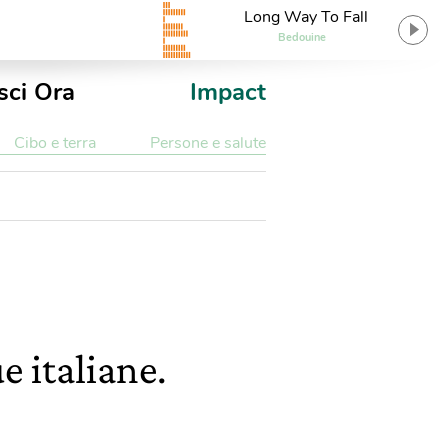
Long Way To Fall
Bedouine
sci Ora
Impact
Cibo e terra
Persone e salute
e italiane.