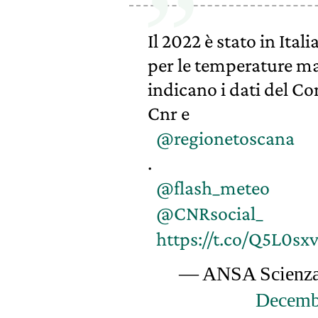
Il 2022 è stato in Ital
per le temperature ma
indicano i dati del C
Cnr e
@regionetoscana
.
@flash_meteo
@CNRsocial_
https://t.co/Q5L0sx
— ANSA Scienza
Decemb