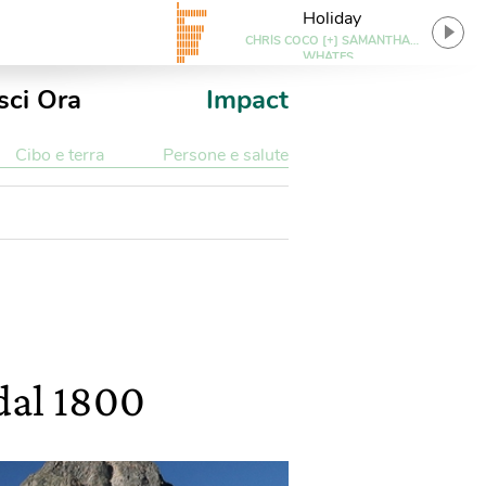
Holiday
CHRIS COCO [+] SAMANTHA
WHATES
sci Ora
Impact
Cibo e terra
Persone e salute
 dal 1800