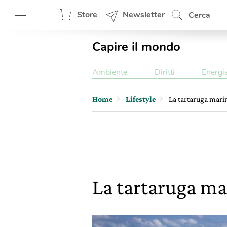
Store
Newsletter
Cerca
Capire il mondo
Ambiente
Diritti
Energi
Home
Lifestyle
La tartaruga marin
La tartaruga mar