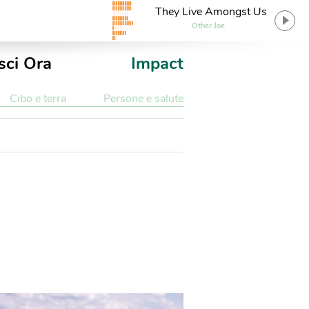
They Live Amongst Us
Other Joe
sci Ora
Impact
Cibo e terra
Persone e salute