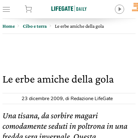
tore
Home
Cibo e terra
Le erbe amiche della gola
Le erbe amiche della gola
23 dicembre 2009
,
di Redazione LifeGate
Una tisana, da sorbire magari
comodamente seduti in poltrona in una
fredda sera invernale. Questa