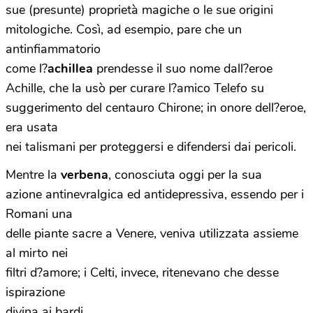
sue (presunte) proprietà magiche o le sue origini
mitologiche. Così, ad esempio, pare che un
antinfiammatorio
come l?
achillea
prendesse il suo nome dall?eroe
Achille, che la usò per curare l?amico Telefo su
suggerimento del centauro Chirone; in onore dell?eroe,
era usata
nei talismani per proteggersi e difendersi dai pericoli.
Mentre la
verbena
, conosciuta oggi per la sua
azione antinevralgica ed antidepressiva, essendo per i
Romani una
delle piante sacre a Venere, veniva utilizzata assieme
al mirto nei
filtri d?amore; i Celti, invece, ritenevano che desse
ispirazione
divina ai bardi.