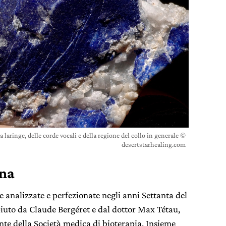
la laringe, delle corde vocali e della regione del collo in generale ©
desertstarhealing.com
rna
e analizzate e perfezionate negli anni Settanta del
piuto da Claude Bergéret e dal dottor Max Tétau,
te della Società medica di bioterapia. Insieme