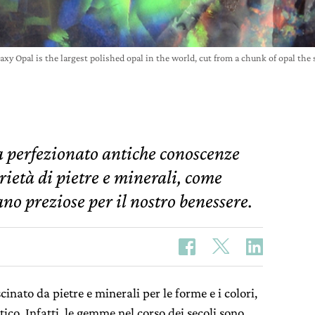
axy Opal is the largest polished opal in the world, cut from a chunk of opal the 
a perfezionato antiche conoscenze
prietà di pietre e minerali, come
ano preziose per il nostro benessere.
inato da pietre e minerali per le forme e i colori,
tico. Infatti, le gemme nel corso dei secoli sono