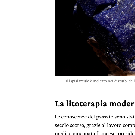
Il lapislazzulo è indicato nei disturbi del
La litoterapia mode
Le conoscenze del passato sono stat
secolo scorso, grazie al lavoro com
medico omeopata francese, presiden