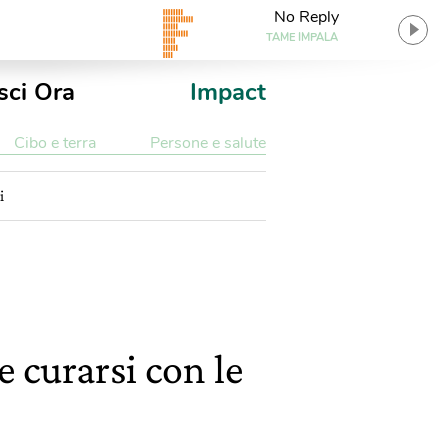
No Reply
TAME IMPALA
sci Ora
Impact
Cibo e terra
Persone e salute
i
 curarsi con le