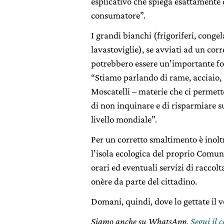
esplicativo che spiega esattamente d
consumatore”.
I grandi bianchi (frigoriferi, congela
lavastoviglie), se avviati ad un cor
potrebbero essere un’importante fo
“Stiamo parlando di rame, acciaio, 
Moscatelli – materie che ci permett
di non inquinare e di risparmiare s
livello mondiale”.
Per un corretto smaltimento è inolt
l’isola ecologica del proprio Comun
orari ed eventuali servizi di raccol
onère da parte del cittadino.
Domani, quindi, dove lo gettate il v
Siamo anche su WhatsApp.
Segui il 