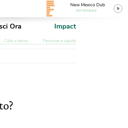
New Mexico Dub
JAH WOBBLE
sci Ora
Impact
Cibo e terra
Persone e salute
to?