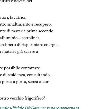
iritti e doveri del
tori, lavatrici,
retto smaltimento e recupero,
nte di materie prime seconde.
alluminio – sottolinea
erebbero di risparmiare energia,
u materie già scarse a
re possibile contattare
e di residenza, consultando
ta porta a porta, senza alcun
ostro vecchio frigorifero?
canale ufficiale LifeGate per restare aggiornata,