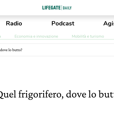
Radio
Podcast
Agi
a
Economia e innovazione
Mobilità e turismo
 dove lo butto?
Quel frigorifero, dove lo but