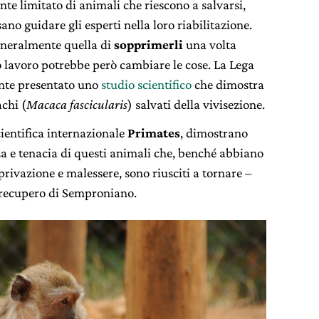
e limitato di animali che riescono a salvarsi,
ano guidare gli esperti nella loro riabilitazione.
 generalmente quella di
sopprimerli
una volta
 lavoro potrebbe però cambiare le cose. La Lega
ente presentato uno
studio scientifico
che dimostra
achi (
Macaca fascicularis
) salvati della vivisezione.
scientifica internazionale
Primates
, dimostrano
za e tenacia di questi animali che, benché abbiano
privazione e malessere, sono riusciti a tornare –
i recupero di Semproniano.