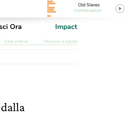
Old Slaves
STEPHEN MARLEY
sci Ora
Impact
Cibo e terra
Persone e salute
 dalla