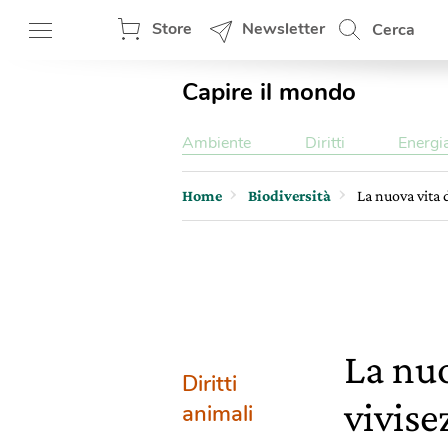
Store
Newsletter
Cerca
Capire il mondo
Ambiente
Diritti
Energi
Home
Biodiversità
La nuova vita 
La nuo
Diritti
vivise
animali