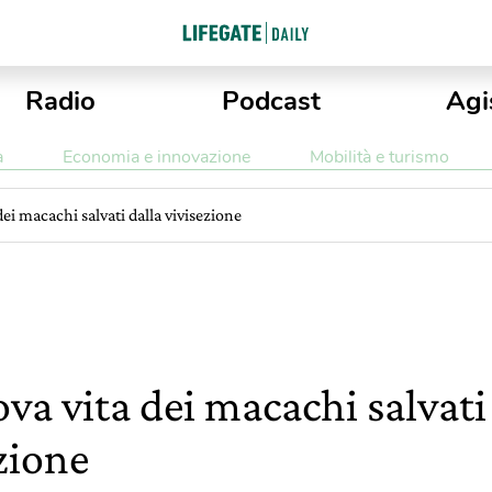
Radio
Podcast
Agi
a
Economia e innovazione
Mobilità e turismo
dei macachi salvati dalla vivisezione
va vita dei macachi salvati
zione