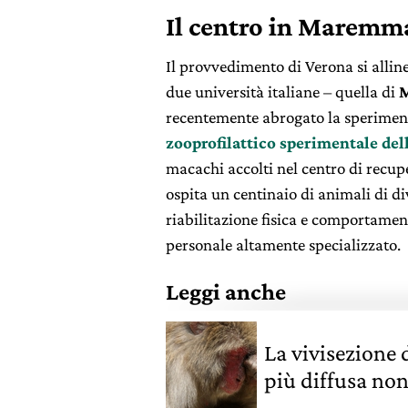
Il centro in Marem
Il provvedimento di Verona si allinea
due università italiane – quella di
recentemente abrogato la speriment
zooprofilattico sperimentale del
macachi accolti nel centro di recu
ospita un centinaio di animali di di
riabilitazione fisica e comportament
personale altamente specializzato.
Leggi anche
La vivisezione 
più diffusa non