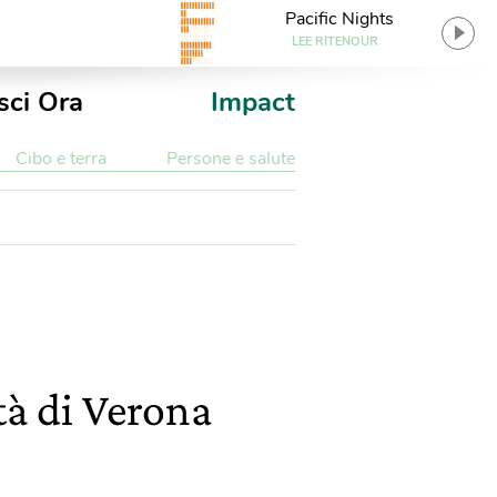
Pacific Nights
LEE RITENOUR
sci Ora
Impact
Cibo e terra
Persone e salute
tà di Verona