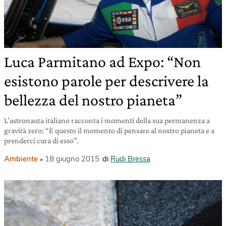
Luca Parmitano ad Expo: “Non
esistono parole per descrivere la
bellezza del nostro pianeta”
L’astronauta italiano racconta i momenti della sua permanenza a
gravità zero: “È questo il momento di pensare al nostro pianeta e a
prenderci cura di esso”.
Ambiente
18 giugno 2015
di
Rudi Bressa