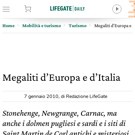
tore
Home
Mobilità e turismo
Turismo
Megaliti d’Europa e d’
Megaliti d’Europa e d’Italia
7 gennaio 2010
,
di Redazione LifeGate
Stonehenge, Newgrange, Carnac, ma
anche i dolmen pugliesi e sardi e i siti di
Saint Martin de Corl antichi e misteriosi