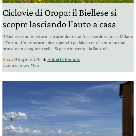
Ciclovie di Oropa: il Biellese si
scopre lasciando l’auto a casa
Il Biellese è un territorio sorprendente, un’oasi verde vicina a Milano
e Torino. Un itinerario ideale per chi pedala in città e non ha mai
provato un viaggio in sella. Si parte in treno, da Santhià.
Bici
9 luglio 2026
di
Roberta Ferraris
a cura di
Slow Map