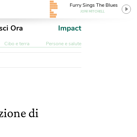
Furry Sings The Blues
JONI MITCHELL
sci Ora
Impact
Cibo e terra
Persone e salute
zione di