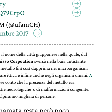
ry
TQ79CrpO
M (@ufamCH)
embre 2017
 il nome della città giapponese nella quale, dal
isso Corpoation
sversò nella baia antistante
 metallo finì così dapprima nei microorganismi
are ittica e infine anche negli organismi umani.
A
rese conto che la presenza del metallo era
ttie neurologiche o di malformazioni congenite:
olpiranno migliaia di persone.
namata resta però poco