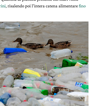
rini
, risalendo poi l’intera catena alimentare
fino