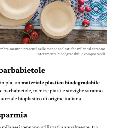
ettembre saranno presenti nelle mense scolastiche milanesi saranno
interamente biodegradabili e compostabili
 barbabietole
 in pla, un
materiale plastico biodegradabile
e barbabietole, mentre piatti e stoviglie saranno
ateriale bioplastico di origine italiana.
isparmia
e milanesi vengano utilizzati annualmente, tra