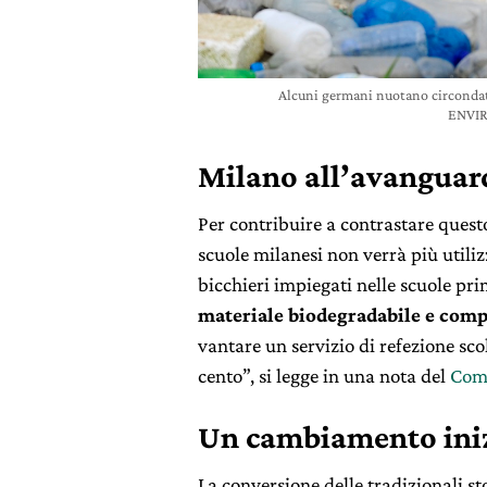
Alcuni germani nuotano circonda
ENVI
Milano all’avanguardi
Per contribuire a contrastare ques
scuole milanesi non verrà più utilizz
bicchieri impiegati nelle scuole pr
materiale biodegradabile e comp
vantare un servizio di refezione sc
cento”, si legge in una nota del
Com
Un cambiamento iniz
La conversione delle tradizionali sto