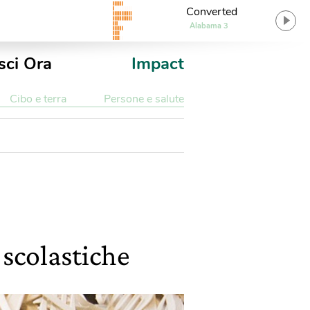
Converted
Alabama 3
sci Ora
Impact
Cibo e terra
Persone e salute
 scolastiche