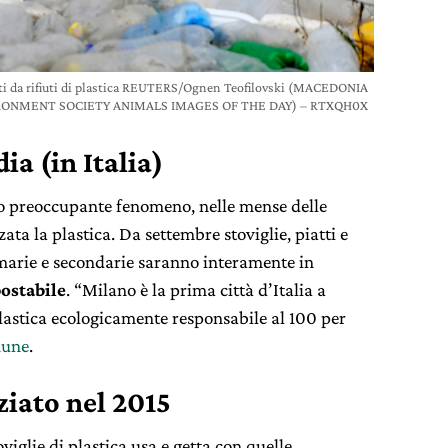
ti da rifiuti di plastica REUTERS/Ognen Teofilovski (MACEDONIA
RONMENT SOCIETY ANIMALS IMAGES OF THE DAY) – RTXQH0X
a (in Italia)
to preoccupante fenomeno, nelle mense delle
ata la plastica. Da settembre stoviglie, piatti e
imarie e secondarie saranno interamente in
ostabile
. “Milano è la prima città d’Italia a
olastica ecologicamente responsabile al 100 per
une
.
iato nel 2015
viglie di plastica usa e getta con quelle