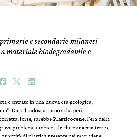
 primarie e secondarie milanesi
 in materiale biodegradabile e
neta è entrato in una nuova era geologica,
uomo”. Guardandosi attorno si ha però
corretta, forse, sarebbe
Plasticocene
, l’era della
n grave problema ambientale che minaccia terre e
 quantità di plastica presente nei mari viene