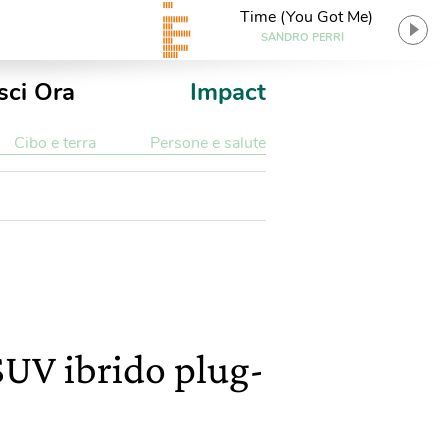
Time (You Got Me)
SANDRO PERRI
sci Ora
Impact
Cibo e terra
Persone e salute
SUV ibrido plug-