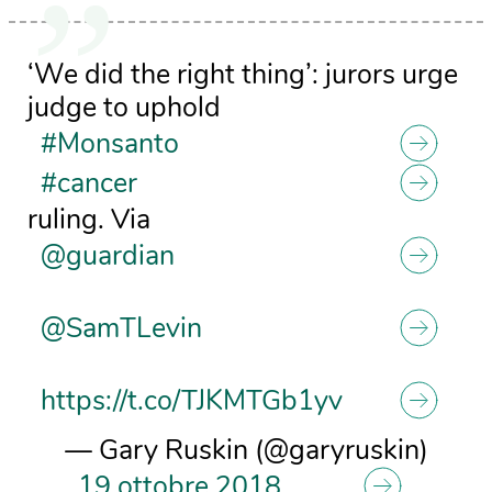
‘We did the right thing’: jurors urge
judge to uphold
#Monsanto
#cancer
ruling. Via ⁦
@guardian
⁩ ⁦
@SamTLevin
https://t.co/TJKMTGb1yv
— Gary Ruskin (@garyruskin)
19 ottobre 2018