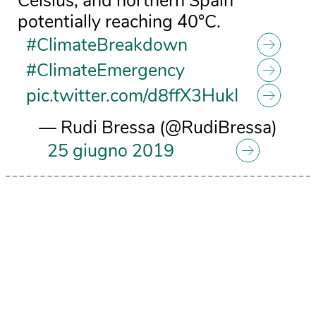
Celsius, and northern Spain
potentially reaching 40°C.
#ClimateBreakdown
#ClimateEmergency
pic.twitter.com/d8ffX3HukI
— Rudi Bressa (@RudiBressa)
25 giugno 2019