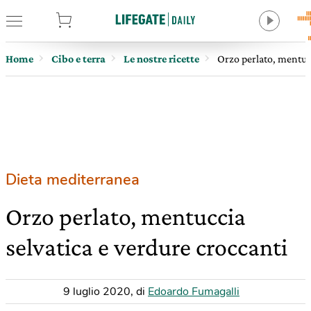
tore
Home
Cibo e terra
Le nostre ricette
Orzo perlato, mentucc
Dieta mediterranea
Orzo perlato, mentuccia
selvatica e verdure croccanti
9 luglio 2020
,
di
Edoardo Fumagalli