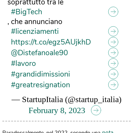
soprattutto tra le
#BigTech
, che annunciano
#licenziamenti
https://t.co/egz5AUjkhD
@Distefanoale90
#lavoro
#grandidimissioni
#greatresignation
— StartupItalia (@startup_italia)
February 8, 2023
nota
Paradossalmente, nel 2022, secondo una