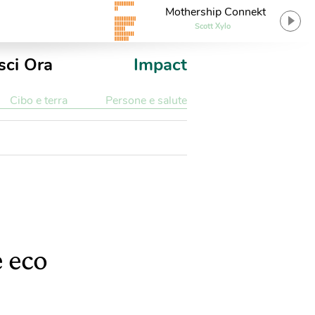
Mothership Connekt
Scott Xylo
sci Ora
Impact
Cibo e terra
Persone e salute
e eco