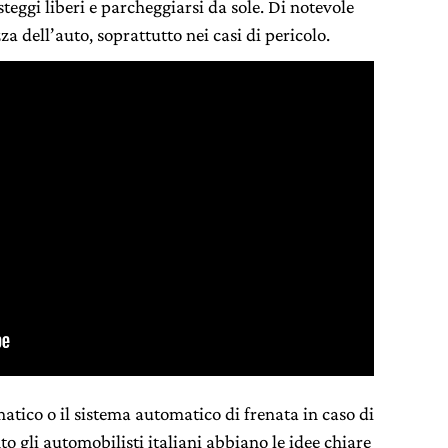
steggi liberi e parcheggiarsi da sole. Di notevole
a dell’auto, soprattutto nei casi di pericolo.
matico o il sistema automatico di frenata in caso di
o gli automobilisti italiani abbiano le idee chiare