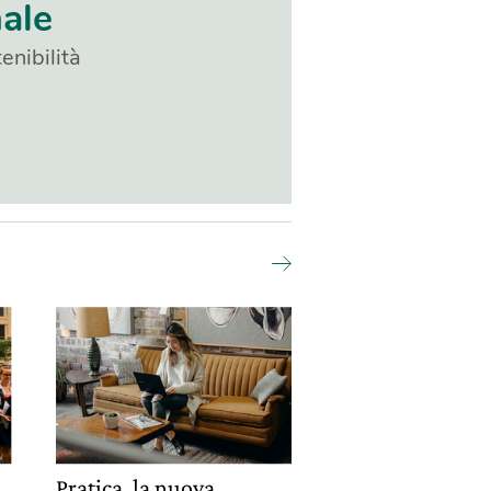
nale
enibilità
Pratica, la nuova