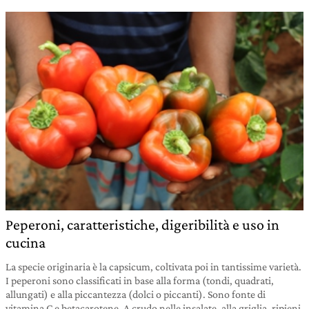
Peperoni, caratteristiche, digeribilità e uso in
cucina
La specie originaria è la capsicum, coltivata poi in tantissime varietà.
I peperoni sono classificati in base alla forma (tondi, quadrati,
allungati) e alla piccantezza (dolci o piccanti). Sono fonte di
vitamina C e betacarotene. A crudo nelle insalate, alla griglia, ripieni