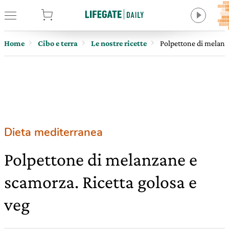
tore
Home
Cibo e terra
Le nostre ricette
Polpettone di melanz
Dieta mediterranea
Polpettone di melanzane e
scamorza. Ricetta golosa e
veg