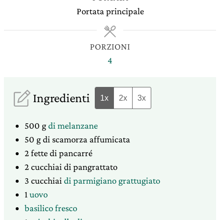
Portata principale
PORZIONI
4
Ingredienti
1x
2x
3x
500
g
di melanzane
50
g
di scamorza affumicata
2
fette
di pancarré
2
cucchiai
di pangrattato
3
cucchiai
di parmigiano grattugiato
1
uovo
basilico fresco