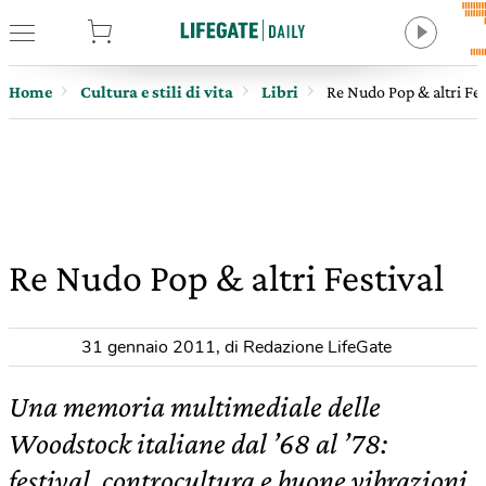
tore
Home
Cultura e stili di vita
Libri
Re Nudo Pop & altri Fes
Re Nudo Pop & altri Festival
31 gennaio 2011
,
di Redazione LifeGate
Una memoria multimediale delle
Woodstock italiane dal ’68 al ’78:
festival, controcultura e buone vibrazioni.