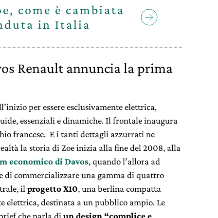
e, come è cambiata
nduta in Italia
vos Renault annuncia la prima
l’inizio per essere esclusivamente elettrica,
luide, essenziali e dinamiche. Il frontale inaugura
hio francese. E i tanti dettagli azzurrati ne
ealtà la storia di Zoe inizia alla fine del 2008, alla
m economico di Davos
, quando l’allora ad
e di commercializzare una gamma di quattro
rale, il
progetto X10
, una berlina compatta
e elettrica, destinata a un pubblico ampio. Le
brief che parla di
un design “complice e