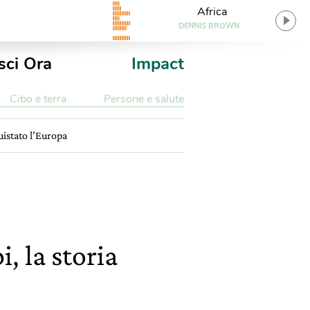
Africa
DENNIS BROWN
sci Ora
Impact
Cibo e terra
Persone e salute
quistato l’Europa
, la storia