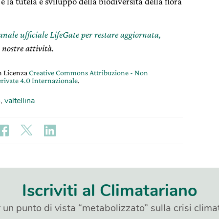
 la tutela e sviluppo della biodiversità della flora
canale ufficiale LifeGate per restare aggiornata,
 nostre attività.
on Licenza
Creative Commons Attribuzione - Non
rivate 4.0 Internazionale
.
o
,
valtellina
Iscriviti al Climatariano
 un punto di vista “metabolizzato” sulla crisi clima