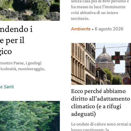
senza casa più di 800 persone e
ha messo in luce l’imminente
crisi abitativa di un intero
territorio.
endendo i
Ambiente
6 agosto 2026
 per il
gico
l nostro Paese, i geologi
ricolosità, monitoraggio,
e Santi
Ecco perché abbiamo
diritto all’adattamento
climatico (e a rifugi
adeguati)
Le ondate di calore sono ormai 
lungo continuum: la