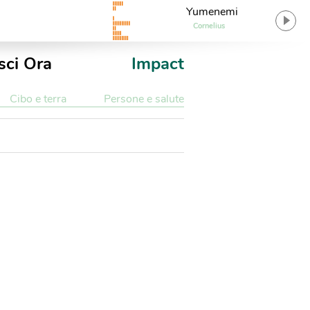
Yumenemi
Cornelius
sci Ora
Impact
Cibo e terra
Persone e salute