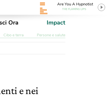
Are You A Hypnotist
THE FLAMING LIPS
sci Ora
Impact
Cibo e terra
Persone e salute
enti e nei