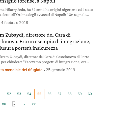
onsiglio forense, a Napoli
ama Hilarry Sedu, ha 32 anni, ha origini nigeriane ed è stato
 eletto all’Ordine degli avvocati di Napoli: “Un segnale
ante in un momento in cui in Italia si alimenta odio
4 febbraio 2019
”.
m Zubaydi, direttore del Cara di
elnuovo. Era un esempio di integrazione,
hiusura porterà insicurezza
Akram Zubaydi, direttore del Cara di Castelnuovo di Porto
a per chiudere: “Facevamo progetti di integrazione, ora
 dei migranti dormiranno in strada grazie al decreto
ta mondiale del rifugiato
25 gennaio 2019
rezza”.
1
52
53
54
55
56
57
58
59
60
...
80
»
88