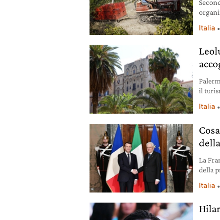
Second
organi
30mila 
Italia
miliard
Leol
accog
Palermo
il tur
Leoluc
Italia
Cosa
della
La Fran
della 
guerra 
Italia
Hila