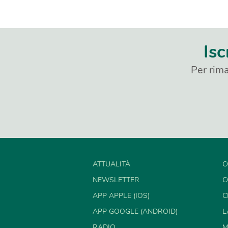
Isc
Per rima
ATTUALITÀ
C
NEWSLETTER
C
APP APPLE (IOS)
C
APP GOOGLE (ANDROID)
L
RADIO
M