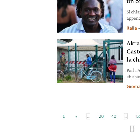
un c
Si chi
appena
import
Italia
sociale
Akra
Cast
la c
Parla 
che st
alcuni
Giorna
insicu
...
...
1
«
20
40
5
...