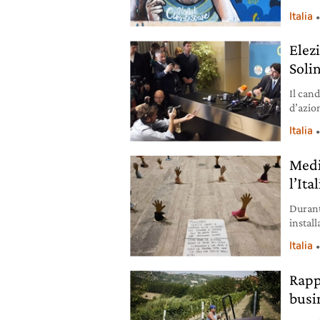
Brogi h
Italia
Elez
Soli
Il cand
d’azion
di Cag
Italia
Medi
l’It
Durant
instal
politi
Italia
una pro
Rapp
busi