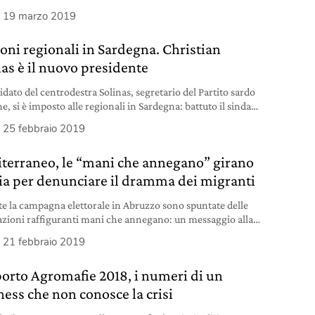
a realizzato un murales ecologico con la pittura Airlite.
19 marzo 2019
ioni regionali in Sardegna. Christian
nas è il nuovo presidente
idato del centrodestra Solinas, segretario del Partito sardo
e, si è imposto alle regionali in Sardegna: battuto il sindaco
liari Massimo Zedda.
25 febbraio 2019
terraneo, le “mani che annegano” girano
alia per denunciare il dramma dei migranti
e la campagna elettorale in Abruzzo sono spuntate delle
lazioni raffiguranti mani che annegano: un messaggio alla
ca sul dramma dei migranti. Adesso “Mediterraneo” diventa
21 febbraio 2019
testa virale.
orto Agromafie 2018, i numeri di un
ness che non conosce la crisi