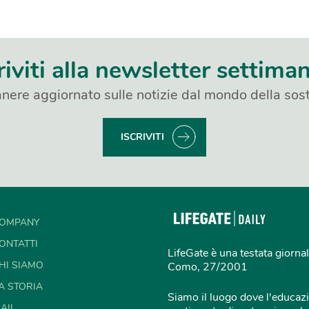
riviti alla newsletter settima
nere aggiornato sulle notizie dal mondo della sost
ISCRIVITI
OMPANY
ONTATTI
LifeGate è una testata giornal
HI SIAMO
Como, 27/2001
A STORIA
Siamo il luogo dove l'educazi
AIL