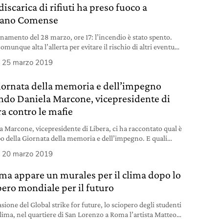
iscarica di rifiuti ha preso fuoco a
iano Comense
namento del 28 marzo, ore 17: l’incendio è stato spento.
omunque alta l’allerta per evitare il rischio di altri eventuali
. Attesa per i risultati del rilevamento condotto dall’Arpa
25 marzo 2019
le al fine di verificare la qualità dell’aria. Rifiuti in fiamme
discarica di Mariano Comense, in provincia di Como.
iornata della memoria e dell’impegno
rme è scattato poco prima
ndo Daniela Marcone, vicepresidente di
ra contro le mafie
a Marcone, vicepresidente di Libera, ci ha raccontato qual è
po della Giornata della memoria e dell’impegno. E quali
ricordi che le danno la forza di lottare ogni giorno.
20 marzo 2019
ma appare un murales per il clima dopo lo
pero mondiale per il futuro
sione del Global strike for future, lo sciopero degli studenti
 clima, nel quartiere di San Lorenzo a Roma l’artista Matteo