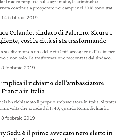
o il nuovo rapporto sulle agromafie, la criminalità
zzata continua a prosperare nei campi: nel 2018 sono stati
gli ecoreati commessi, per un giro di affari di oltre 24
14 febbraio 2019
i. È la mafia 3.0.
uca Orlando, sindaco di Palermo. Sicura e
liente, così la città si sta trasformando
 sta diventando una delle città più accoglienti d’Italia: per
ismo e non solo. La trasformazione raccontata dal sindaco
a Orlando.
8 febbraio 2019
 implica il richiamo dell’ambasciatore
 Francia in Italia
cia ha richiamato il proprio ambasciatore in Italia. Si tratta
prima volta che accade dal 1940, quando Roma dichiarò
a Parigi.
8 febbraio 2019
rry Sedu è il primo avvocato nero eletto in