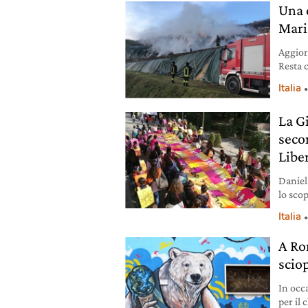
Una d
Mar
Aggior
Resta c
focolai
Italia
regiona
nella 
La G
L’alla
seco
Libe
Daniel
lo sco
sono i 
Italia
A Ro
scio
In occa
per il