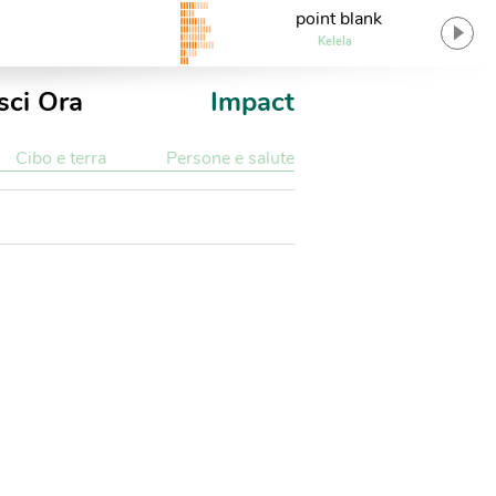
point blank
Kelela
sci Ora
Impact
Cibo e terra
Persone e salute