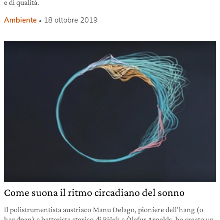
e di qualità.
Ambiente
18 ottobre 2019
Come suona il ritmo circadiano del sonno
Il polistrumentista austriaco Manu Delago, pioniere dell’hang (o
handpan) e batterista storico di Björk e Òlafur Arnalds, ha creato un