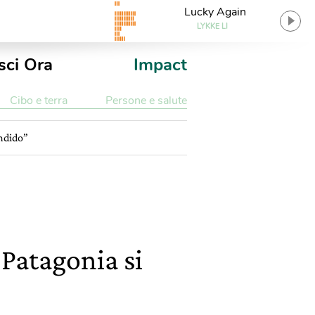
Lucky Again
LYKKE LI
sci Ora
Impact
Cibo e terra
Persone e salute
endido”
 Patagonia si