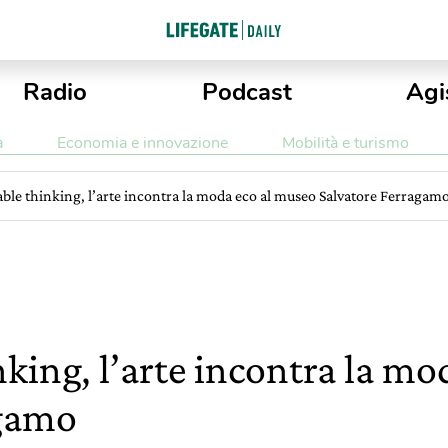
Radio
Podcast
Agi
a
Economia e innovazione
Mobilità e turismo
able thinking, l’arte incontra la moda eco al museo Salvatore Ferragam
nking, l’arte incontra la m
agamo