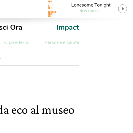
Lonesome Tonight
NEW ORDER
sci Ora
Impact
Cibo e terra
Persone e salute
o
oda eco al museo