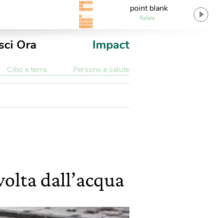
point blank
Kelela
sci Ora
Impact
Cibo e terra
Persone e salute
volta dall’acqua