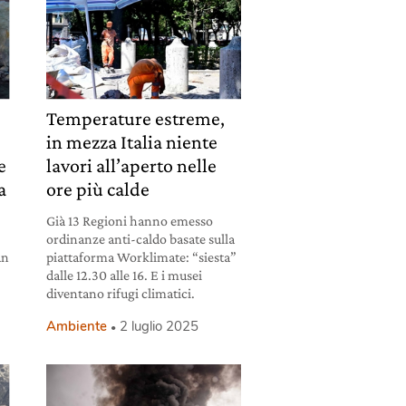
Temperature estreme,
in mezza Italia niente
e
lavori all’aperto nelle
a
ore più calde
Già 13 Regioni hanno emesso
ordinanze anti-caldo basate sulla
un
piattaforma Worklimate: “siesta”
dalle 12.30 alle 16. E i musei
diventano rifugi climatici.
Ambiente
2 luglio 2025