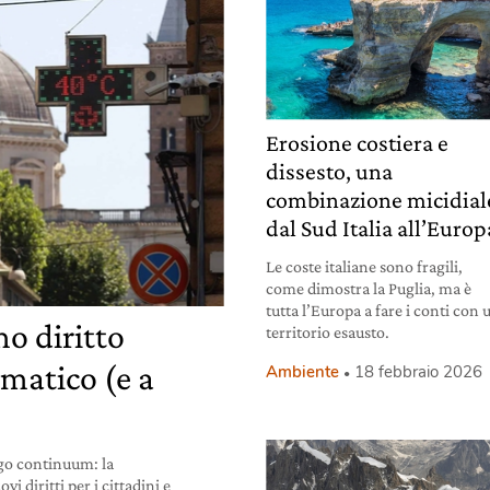
Erosione costiera e
dissesto, una
combinazione micidial
dal Sud Italia all’Europ
Le coste italiane sono fragili,
come dimostra la Puglia, ma è
tutta l’Europa a fare i conti con 
o diritto
territorio esausto.
imatico (e a
Ambiente
18 febbraio 2026
go continuum: la
 diritti per i cittadini e