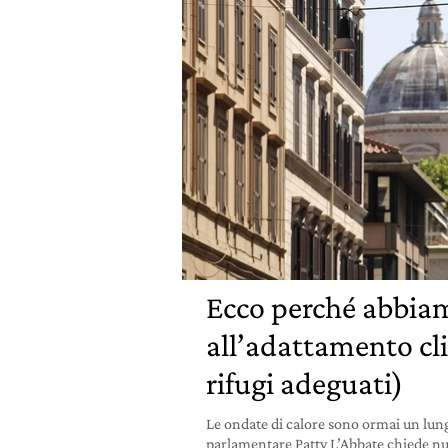
Ecco perché abbiam
all’adattamento cl
rifugi adeguati)
Le ondate di calore sono ormai un lun
parlamentare Patty L’Abbate chiede nuovi