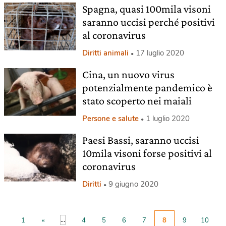
Spagna, quasi 100mila visoni
saranno uccisi perché positivi
al coronavirus
Diritti animali
17 luglio 2020
Cina, un nuovo virus
potenzialmente pandemico è
stato scoperto nei maiali
Persone e salute
1 luglio 2020
Paesi Bassi, saranno uccisi
10mila visoni forse positivi al
coronavirus
Diritti
9 giugno 2020
...
1
«
4
5
6
7
8
9
10