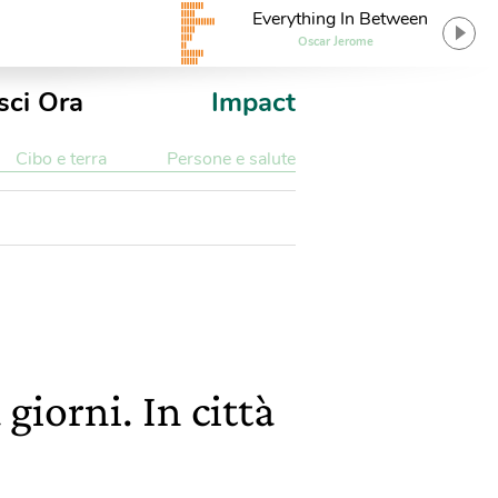
Everything In Between
Oscar Jerome
sci Ora
Impact
Cibo e terra
Persone e salute
giorni. In città