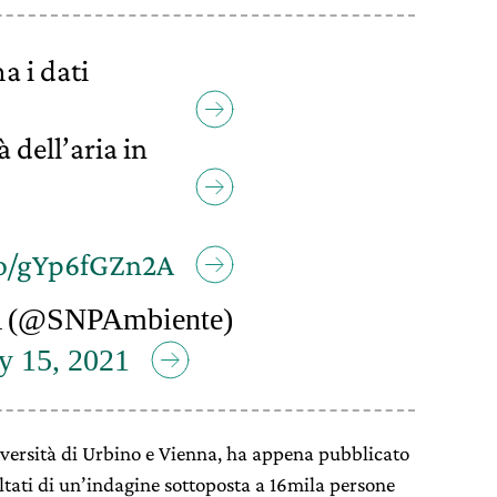
a i dati
à dell’aria in
.co/gYp6fGZn2A
 (@SNPAmbiente)
y 15, 2021
niversità di Urbino e Vienna, ha appena pubblicato
ultati di un’indagine sottoposta a 16mila persone