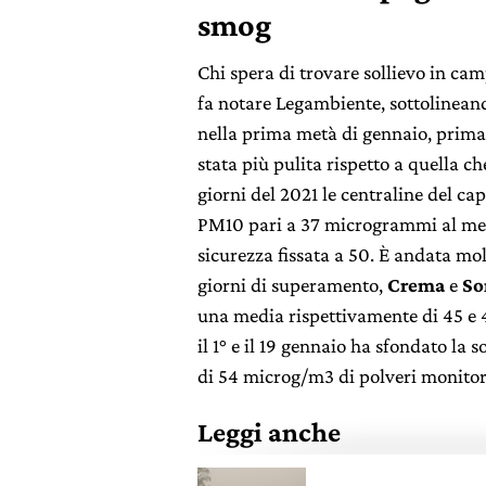
smog
Chi spera di trovare sollievo in ca
fa notare Legambiente, sottolinean
nella prima metà di gennaio, prima 
stata più pulita rispetto a quella che
giorni del 2021 le centraline del c
PM10 pari a 37 microgrammi al metr
sicurezza fissata a 50. È andata mo
giorni di superamento,
Crema
e
So
una media rispettivamente di 45 e
il 1° e il 19 gennaio ha sfondato la 
di 54 microg/m3 di polveri monitora
Leggi anche