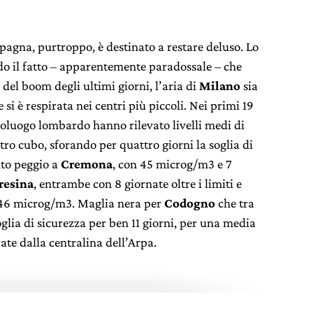
mpagna, purtroppo, è destinato a restare deluso. Lo
do il fatto – apparentemente paradossale – che
del boom degli ultimi giorni, l’aria di
Milano
sia
 si è respirata nei centri più piccoli. Nei primi 19
apoluogo lombardo hanno rilevato livelli medi di
o cubo, sforando per quattro giorni la soglia di
lto peggio a
Cremona
, con 45 microg/m
3
e 7
resina
, entrambe con 8 giornate oltre i limiti e
 46 microg/m
3
. Maglia nera per
Codogno
che tra
soglia di sicurezza per ben 11 giorni, per una media
te dalla centralina dell’Arpa.